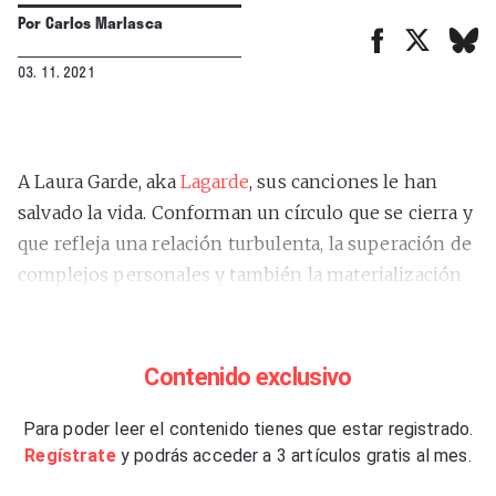
Por
Carlos Marlasca
03. 11. 2021
A Laura Garde, aka
Lagarde
, sus canciones le han
salvado la vida. Conforman un círculo que se cierra y
que refleja una relación turbulenta, la superación de
complejos personales y también la materialización
musical de un vínculo inquebrantable.
“Yo ya llevaba
muchos años escribiendo canciones, pero nunca
pensé que iban a salir. El año pasado mi padre
(el
Contenido exclusivo
también músico Joan Enric Garde)
me dijo: ‘Oye,
tienes todas estas canciones sin hacer nada’.
Para poder leer el contenido tienes que estar registrado.
Regístrate
y podrás acceder a 3 artículos gratis al mes.
Decidimos que las íbamos a grabar, así que gracias a
mi padre pudieron salir”
, asegura.