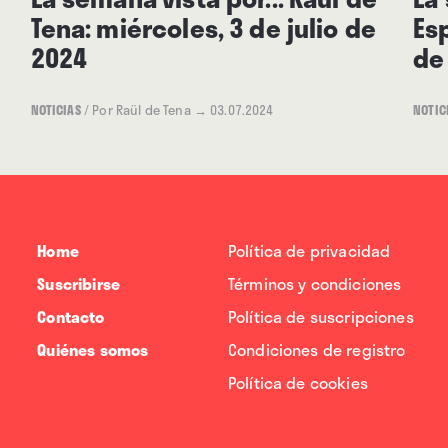
Tena: miércoles, 3 de julio de
Es
2024
de
NOTICIAS
/
Por Raül de Tena
→ 03.07.2024
NOTIC
Home
Política de privacidad
Suscribirse
Términos y condiciones
Contacto
Política de suscripciones
Quiénes somos
Condiciones de registro
Política de cookies