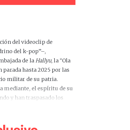
ción del videoclip de
drino del k-pop”–,
embajada de la
Hallyu
, la “Ola
n parada hasta 2025 por las
o militar de su patria.
a mediante, el espíritu de su
ndo y han traspasado los
 su breve historia. El grupo