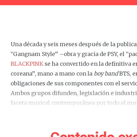
Una década y seis meses después de la publica
“Gangnam Style” –obra y gracia de PSY, el “pa
BLACKPINK
se ha convertido en la definitiva 
coreana”, mano a mano con la
boy band
BTS, e
obligaciones de sus componentes con el servici
Ambos grupos difunden, legislación e industri
faceta musical contemporánea por todo el mu
límites de alcance que permite YouTube.
Por ello conviene recordar o sintetizar un poco