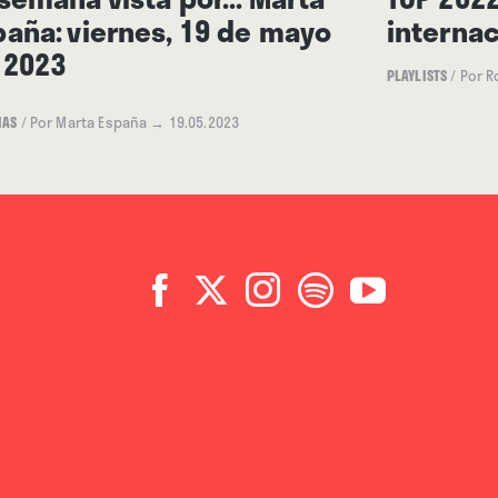
paña: viernes, 19 de mayo
interna
 2023
PLAYLISTS
/
Por R
IAS
/
Por Marta España
→ 19.05.2023