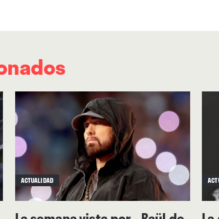
ionados
ACTUALIDAD
ACT
La semana vista por... Raül de
La