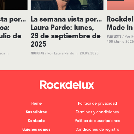
ta por...
La semana vista por...
Rockdel
ca:
Laura Pardo: lunes,
Made In
ulio de
29 de septiembre de
PLAYLISTS
/
Por 
2025
400 (Junio 2025
asca
→
NOTICIAS
/
Por Laura Pardo
→ 29.09.2025
Home
Política de privacidad
Suscribirse
Términos y condiciones
Contacto
Política de suscripciones
Quiénes somos
Condiciones de registro