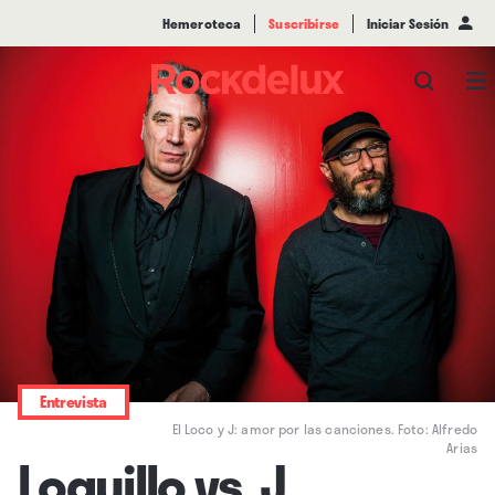
Hemeroteca
Suscribirse
Iniciar Sesión
Entrevista
El Loco y J: amor por las canciones. Foto: Alfredo
Arias
Loquillo vs. J