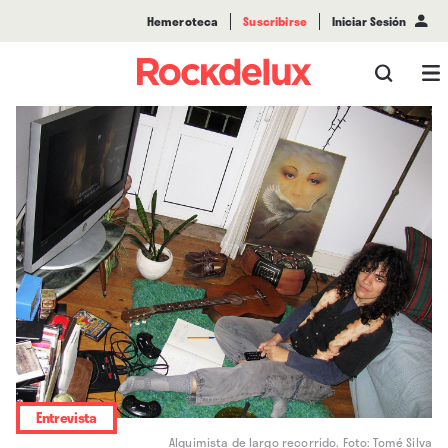
Hemeroteca
Suscribirse
Iniciar Sesión
Entrevista
Alquimista de largo recorrido. Foto: Tomé Silva