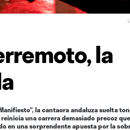
L
erremoto, la
da
anifiesto”, la cantaora andaluza suelta ton
reinicia una carrera demasiado precoz que n
o en una sorprendente apuesta por la sobrie