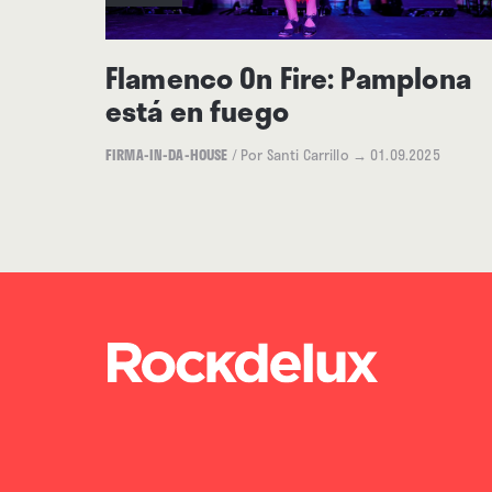
Flamenco On Fire: Pamplona
está en fuego
FIRMA-IN-DA-HOUSE
/
Por Santi Carrillo
→ 01.09.2025