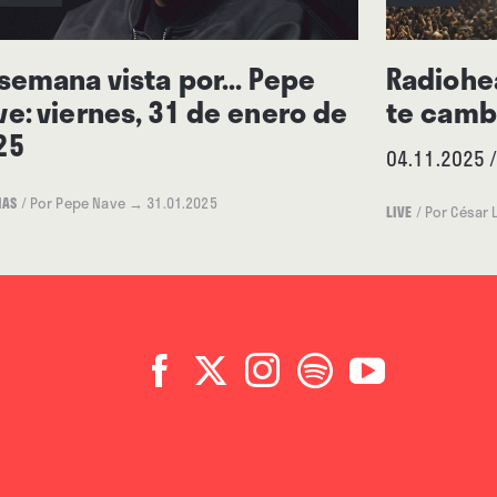
de mi alma, las más perversas,
de clavos que tenía en el
 semana vista por... Pepe
Radiohe
l final he aprendido a vivir con
ve: viernes, 31 de enero de
te camb
25
o llegar a componer
04.11.2025 
IAS
/
Por Pepe Nave
→ 31.01.2025
LIVE
/
Por César