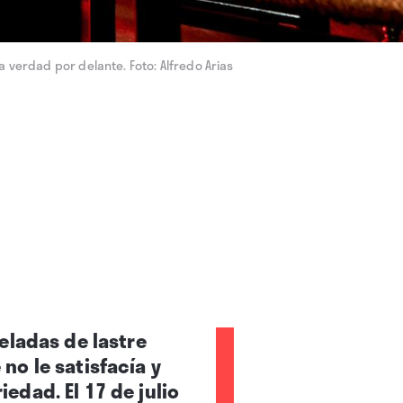
a verdad por delante. Foto: Alfredo Arias
eladas de lastre
o le satisfacía y
dad. El 17 de julio