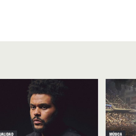
do ese proceso me llevó a una
s a la música”
.
, 2025), concretamente,
ción personal –poca
 materializa de manera
nda voz de María permanece,
tintos –las músicas que
 huella de mi sentío”
(IR
por Yerai Cortés, quien
nde por su austero
nal contenida en sus 23
nos de sus pasajes,
sí, se expresa como siempre
UALIDAD
MÚSICA
úsica. Para componer