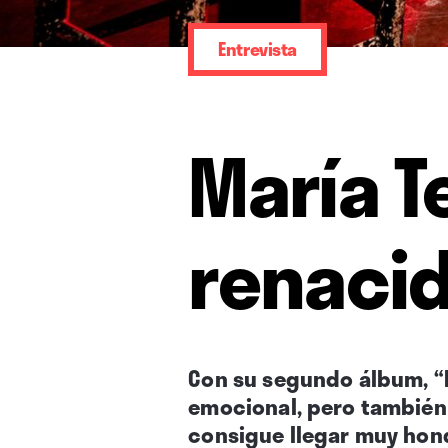
Entrevista
María T
renaci
Con su segundo álbum, “M
emocional, pero también 
consigue llegar muy hond