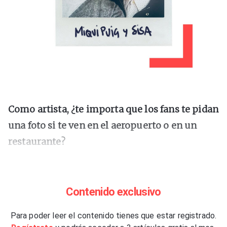
Como artista, ¿te importa que los fans te pidan
una foto si te ven en el aeropuerto o en un
restaurante?
Es el nuevo autógrafo, la nueva manera de
fetiche que tiene el seguidor. El otro día
Contenido exclusivo
pensaba en las culturas indígenas que hablan
Para poder leer el contenido tienes que estar registrado.
del alma que se va en una foto; si fuera así,