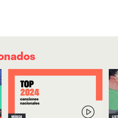
ionados
MÚSICA
LIS