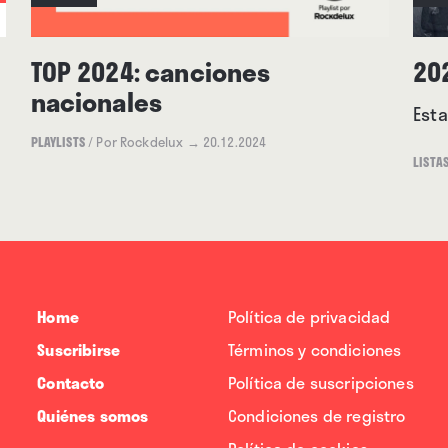
TOP 2024: canciones
20
nacionales
Esta
PLAYLISTS
/
Por Rockdelux
→ 20.12.2024
LISTA
Home
Política de privacidad
Suscribirse
Términos y condiciones
Contacto
Política de suscripciones
Quiénes somos
Condiciones de registro