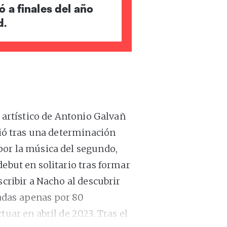
 a finales del año
d.
as artístico de Antonio Galvañ
gió tras una determinación
por la música del segundo,
debut en solitario tras formar
scribir a Nacho al descubrir
adas apenas por 80
tuar en abril de 2023. Tras el