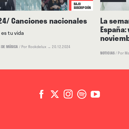
BAJO
SUSCRIPCIÓN
24/ Canciones nacionales
La seman
España: 
 es tu vida
noviemb
S DE MÚSICA
/
Por Rockdelux
→ 20.12.2024
NOTICIAS
/
Por M