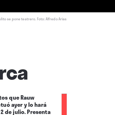
lito se pone teatrero. Foto: Alfredo Arias
arca
ertos que Rauw
tuó ayer y lo hará
2 de julio. Presenta