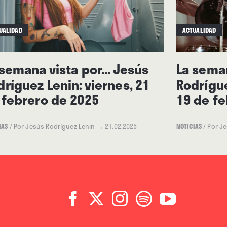
ano, soltando chascarrillos
lo le informa de si la
UALIDAD
ACTUALIDAD
e vemos entre tiroteos
es una suerte de teatro de
 semana vista por... Jesús
La seman
sibles: un bar, un parque, un
dríguez Lenin: viernes, 21
Rodrígue
 de bailarines ataviados como
 febrero de 2025
19 de f
 un musical de “El padrino”
7 en clave de reguetón? Todo
IAS
/
Por Jesús Rodríguez Lenin
→ 21.02.2025
NOTICIAS
/
Por J