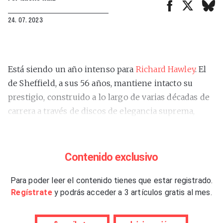
24. 07. 2023
Está siendo un año intenso para
Richard Hawley
. El
de Sheffield, a sus 56 años, mantiene intacto su
prestigio, construido a lo largo de varias décadas de
carrera a través de discos de elegancia suprema,
suspendidos en una atemporalidad que afirma
habitar y que se cuela en sus canciones, en sus
pintas y en algunas de sus convicciones. Mientras
Contenido exclusivo
sigue entregando puntualmente sus creaciones, el
británico está acompañando a Pulp en su vuelta a los
Para poder leer el contenido tienes que estar registrado.
Regístrate
y podrás acceder a 3 artículos gratis al mes.
escenarios como telonero y también tocando con
ellos, ha estado involucrado en un musical sobre su
infancia en Sheffield y ha participado en una