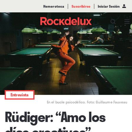
Hemeroteca
Suscribirse
Iniciar Sesión
Entrevista
En el bucle psicodélico. Foto: Guillaume Fauveau
Rüdiger: “Amo los
días creativos”