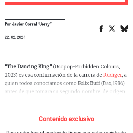
Por
Javier Corral “Jerry”
22. 02. 2024
“
The Dancing King”
(Usopop-Forbidden Colours,
2023) es esa confirmación de la carrera de
Rüdiger
, a
quien todos conocíamos como
Felix Buff
(Dax,1986)
antes de que tomara su segundo nombre, de origen
germánico, como alias artístico del proyecto. En
cierta forma, el cambio estilístico con respecto a
willis drummond podría haber sido intuido a nada
Contenido exclusivo
que se hablara unos minutos con él, se conociera sus
Para poder leer el contenido tienes que estar registrado.