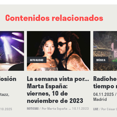
Contenidos relacionados
ACTUALIDAD
MÚSICA
losión
La semana vista por...
Radiohe
Marta España:
tiempo 
viernes, 10 de
tazz,
04.11.2025 /
noviembre de 2023
Madrid
NOTICIAS
/
Por Marta España
→ 10.11.2023
.10.2025
LIVE
/
Por César