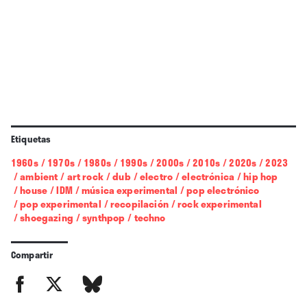
Etiquetas
1960s
/
1970s
/
1980s
/
1990s
/
2000s
/
2010s
/
2020s
/
2023
/
ambient
/
art rock
/
dub
/
electro
/
electrónica
/
hip hop
/
house
/
IDM
/
música experimental
/
pop electrónico
/
pop experimental
/
recopilación
/
rock experimental
/
shoegazing
/
synthpop
/
techno
Compartir