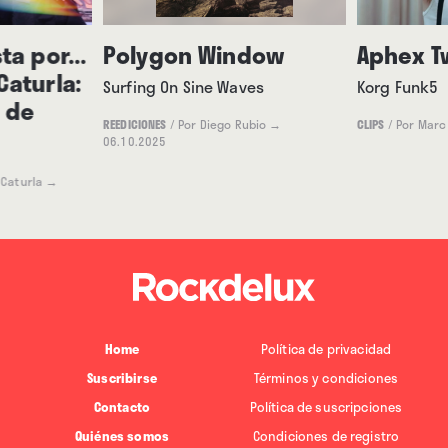
ta por...
Polygon Window
Aphex T
aturla:
Surfing On Sine Waves
Korg Funk5
 de
REEDICIONES
/
Por Diego Rubio
→
CLIPS
/
Por Marc
06.10.2025
 Caturla
→
Home
Política de privacidad
Suscribirse
Términos y condiciones
Contacto
Política de suscripciones
Quiénes somos
Condiciones de registro