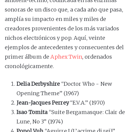
ambient-techno, codificada en las enzimas
sonoras de un disco que, a cada año que pasa,
amplía su impacto en miles y miles de
creadores provenientes de los más variados
nichos electrónicos y pop. Aquí, veinte
ejemplos de antecedentes y consecuentes del
primer álbum de
Aphex Twin
, ordenados
cronológicamente.
Delia Derbyshire
“Doctor Who - New
Opening Theme” (1967)
Jean-Jacques Perrey
“E.V.A.” (1970)
Isao Tomita
“Suite Bergamasque: Clair de
Lune, No 3” (1974)
Popol Vuh
“Aguirre I (L’acrime di rei)”