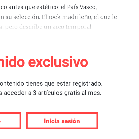
 antes que estético: el País Vasco,
su selección. El rock madrileño, el que le
, pero describe un arco temporal
os pioneros Burning a los novísimos Niña
 brillan nombres a priori ajenos a su
 Carlos y Bambino, aunque completamente
nido exclusivo
timental y familiar.
contenido tienes que estar registrado.
o carnal” (1992)
s acceder a 3 artículos gratis al mes.
ill Brooklyn” (1986)
980)
d” (2015)
e
Inicia sesión
y” (1979)
utsa” (1980)