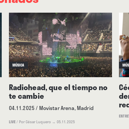
MÚSICA
MÚS
Radiohead, que el tiempo no
Cé
te cambie
de
re
04.11.2025 / Movistar Arena, Madrid
ENTRE
LIVE
/
Por César Luquero
→ 05.11.2025