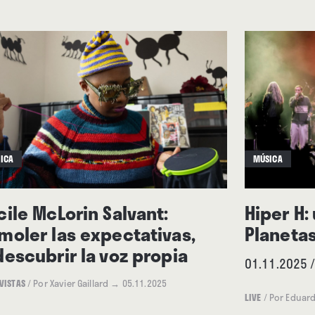
ICA
MÚSICA
cile McLorin Salvant:
Hiper H:
moler las expectativas,
Planeta
descubrir la voz propia
01.11.2025 /
VISTAS
/
Por Xavier Gaillard
→ 05.11.2025
LIVE
/
Por Eduard