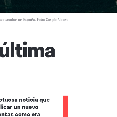
 actuación en España. Foto: Sergio Albert
 última
uctuosa noticia que
blicar un nuevo
sentar, como era