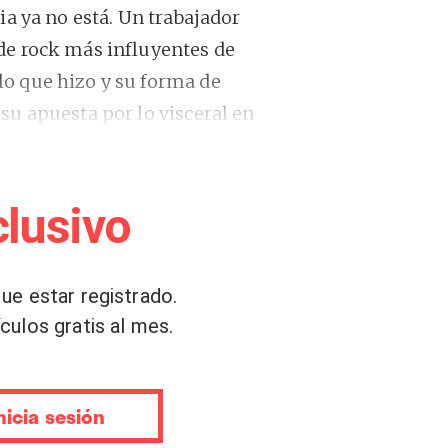
ia ya no está. Un trabajador
de rock más influyentes de
lo que hizo y su forma de
su apuesta por lo visceral en
a discográfica de Shellac,
isco,
“To All Trains”
lusivo
nte de la existencia de
ue estar registrado.
el que se desgañita
culos gratis al mes.
. Ni siquiera tu cuñada, la
ando como Shakira. Pero lo
ido en Pasadena, California,
nicia sesión
chan
alguna canción del “In