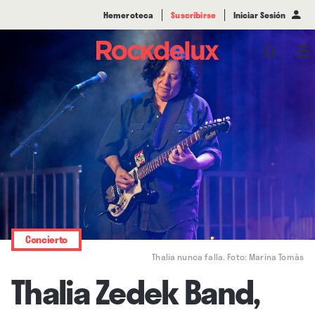
Hemeroteca
Suscribirse
Iniciar Sesión
Concierto
Thalia nunca falla. Foto: Marina Tomàs
Thalia Zedek Band,