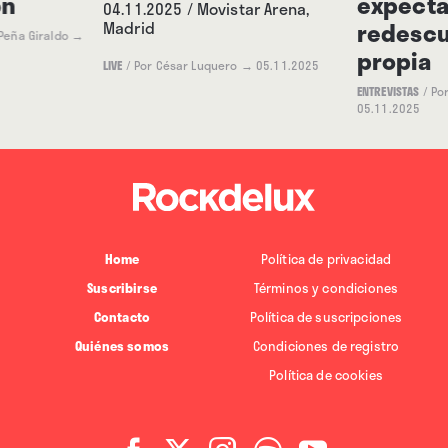
on
expecta
04.11.2025 / Movistar Arena,
redescub
Madrid
Captured Tracks.
Peña Giraldo
→
propia
LIVE
/
Por César Luquero
→ 05.11.2025
ENTREVISTAS
/
Por
05.11.2025
Home
Política de privacidad
Suscribirse
Términos y condiciones
Contacto
Política de suscripciones
Quiénes somos
Condiciones de registro
Política de cookies