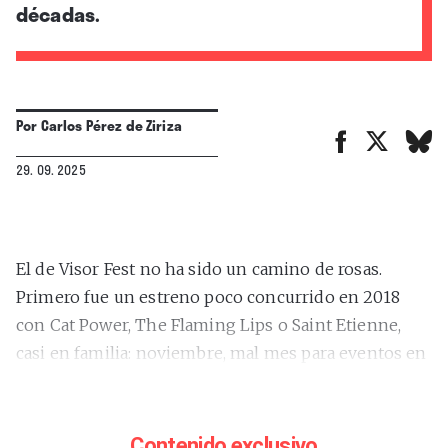
décadas.
Por
Carlos Pérez de Ziriza
29. 09. 2025
El de Visor Fest
no ha sido un camino de rosas.
Primero fue un estreno poco concurrido en 2018
con Cat Power, The Flaming Lips o Saint Etienne,
casi en familia: noviembre, mal mes para eventos en
exterior. Al año siguiente, una dana obligó a
suspenderlo cuando parecía que el cambio a
septiembre haría que remontase. Un año después,
Contenido exclusivo