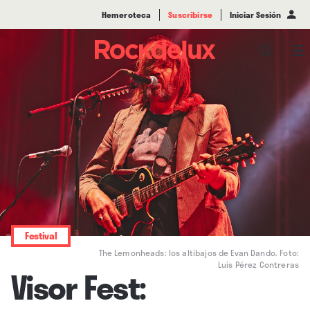
Hemeroteca
Suscribirse
Iniciar Sesión
Festival
The Lemonheads: los altibajos de Evan Dando. Foto:
Luis Pérez Contreras
Visor Fest: