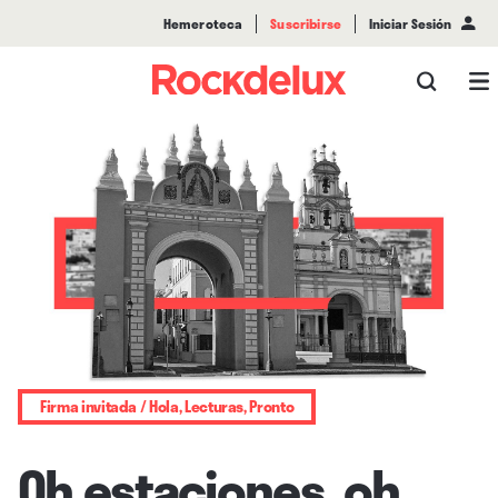
Hemeroteca
Suscribirse
Iniciar Sesión
Firma invitada / Hola, Lecturas, Pronto
Oh estaciones, oh