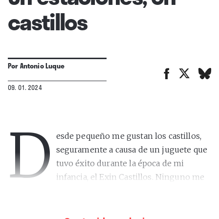
castillos
Por
Antonio Luque
09. 01. 2024
D
esde pequeño me gustan los castillos,
seguramente a causa de un juguete que
tuvo éxito durante la época de mi
infancia, el Exin Castillos. Ninguno me
ha gustado más hasta ahora que ese visitable de
Alemania, el de Eltz, en el que conservaban hasta las
armaduras y todo, porque allí son muy ordenados.