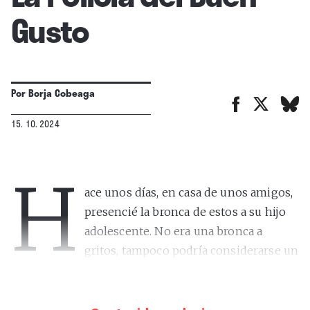
Gusto
Por
Borja Cobeaga
15. 10. 2024
H
ace unos días, en casa de unos amigos,
presencié la bronca de estos a su hijo
adolescente. No era una bronca a
gritos, tampoco podría considerarse un
rapapolvo. Era una conversación calmada, con un
tono tranquilo y aleccionador. Los padres no
amenazaban, sino que daban consejos de esos que