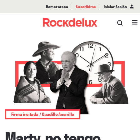
Hemeroteca
Suscribirse
Iniciar Sesión
Firma invitada / Caudillo Amarillo
Marty, no tengo