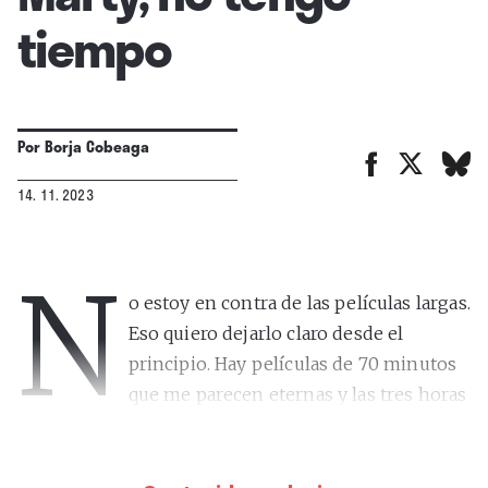
tiempo
Por
Borja Cobeaga
14. 11. 2023
N
o estoy en contra de las películas largas.
Eso quiero dejarlo claro desde el
principio. Hay películas de 70 minutos
que me parecen eternas y las tres horas
de muchas obras maestras se me pasan en un
suspiro. “JFK. Caso abierto” (1991), de Oliver Stone,
necesita durar lo que dura y, por mí, podría