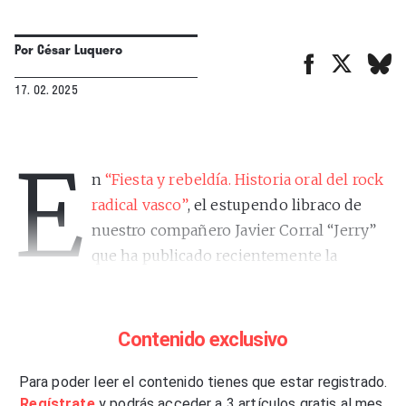
Por
César Luquero
17. 02. 2025
E
n
“Fiesta y rebeldía. Historia oral del rock
radical vasco”
, el estupendo libraco de
nuestro compañero Javier Corral “Jerry”
que ha publicado recientemente la
editorial Liburuak,
Fermin Muguruza
resuelve su
propio autodefinido con cinco palabras:
“Un
trabajador de la cultura”
. A simple vista, si nos
Contenido exclusivo
atenemos a su abultado currículum, puede
parecernos poca cosa. Pero cuando se indaga en su
Para poder leer el contenido tienes que estar registrado.
Regístrate
y podrás acceder a 3 artículos gratis al mes.