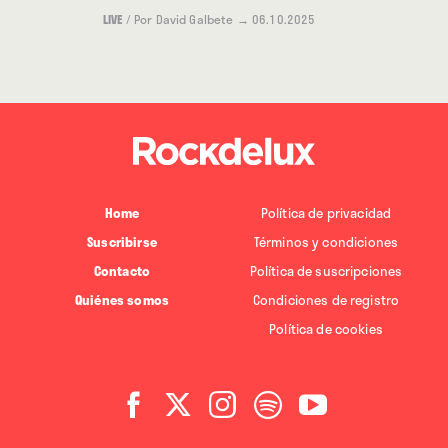
industrial.
LIVE
/
Por David Galbete
→ 06.10.2025
En el ámbito audiovisual, nos encontramos con lo
mismo: películas de animación, documentales de
considerable octanaje político o diarios de gira
engrosan una filmografía siempre viajera en cuya
bitácora encontramos asientos escritos en Ramala,
Nueva Orleans o Kingston. En “Bass-que Culture”
Home
Política de privacidad
(2006), documentó la grabación en Jamaica con
Suscribirse
Términos y condiciones
músicos de la isla caribeña y en los estudios Tuff
Contacto
Política de suscripciones
Gong de su álbum “Euskal Herria Jamaika Clash”
Quiénes somos
Condiciones de registro
(2006). Escribió y dirigió la serie divulgativa
“Next
Política de cookies
Music Station”
(2011) para tomar el pulso a escenas
musicales como las de Egipto, Líbano o Túnez. Con
ayuda del realizador Javier Corcuera dirigió
“Checkpoint Rock. Canciones desde Palestina”