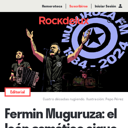
Hemeroteca
Suscribirse
Iniciar Sesión
Editorial
Cuatro décadas rugiendo. Ilustración: Pepo Pérez
Fermin Muguruza: el
león asmático sigue