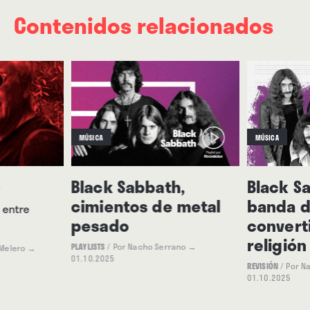
Contenidos relacionados
MÚSICA
MÚSICA
o
Black Sabbath,
Black S
cimientos de metal
banda d
 entre
pesado
convert
religión
PLAYLISTS
/
Por Nacho Serrano
→
 Melero
→
01.10.2025
REVISIÓN
/
Por N
01.10.2025