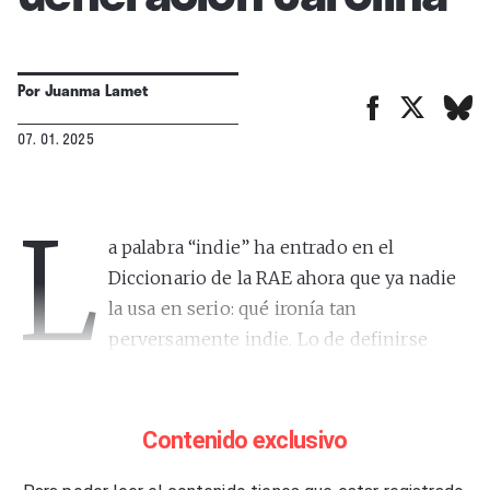
Por
Juanma Lamet
07. 01. 2025
L
a palabra “indie” ha entrado en el
Diccionario de la RAE ahora que ya nadie
la usa en serio: qué ironía tan
perversamente indie. Lo de definirse
como indie caducó como cosa autoafirmativa y
cool
en España hace ya demasiados años. Como tarde, en
2010, cuando a Eric de Los Planetas le preguntaron
Contenido exclusivo
qué estaba bebiendo en la presentación del disco de