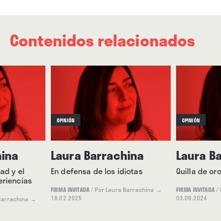
Contenidos relacionados
OPINIÓN
OPINIÓN
hina
Laura Barrachina
Laura B
ad y el
En defensa de los idiotas
Quilla de or
eriencias
FIRMA INVITADA
/
Por Laura Barrachina
→
FIRMA INVITADA
/
18.02.2025
03.09.2024
Barrachina
→