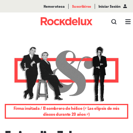
Hemeroteca
Suscribirse
Iniciar Sesión
Firma invitada / El sombrero de hélice (≠ Las elipsis de mis
discos durante 20 años ≠)