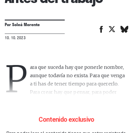
Por
Soleá Morente
10. 10. 2023
P
ara que suceda hay que ponerle nombre,
aunque todavía no exista. Para que venga
a ti has de tener tiempo para quererlo.
Para crear hay que pensar, para poder
pensar hay que dormir, y para poder dormir, pero de
verdad, hay que llegar a soñar. Últimamente, la
mayoría de las personas con las que he mantenido
Contenido exclusivo
una conversación me han comentado lo mismo