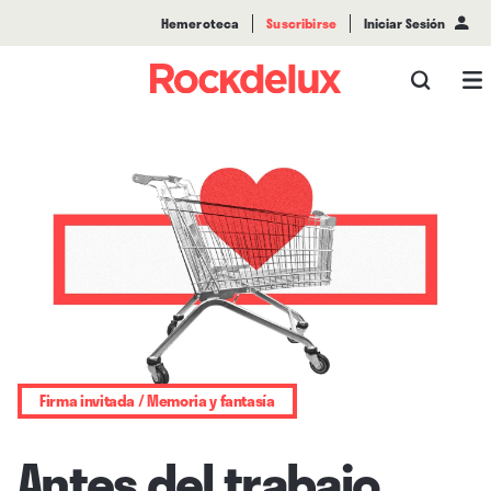
Hemeroteca
Suscribirse
Iniciar Sesión
Firma invitada / Memoria y fantasía
Antes del trabajo