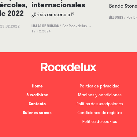
iércoles,
internacionales
Bando Stone
de 2022
¿Crisis existencial?
ÁLBUMES
/
Por D
LISTAS DE MÚSICA
/
Por Rockdelux
→
23.02.2022
17.12.2024
Home
Política de privacidad
Suscribirse
Términos y condiciones
Contacto
Política de suscripciones
Quiénes somos
Condiciones de registro
Política de cookies