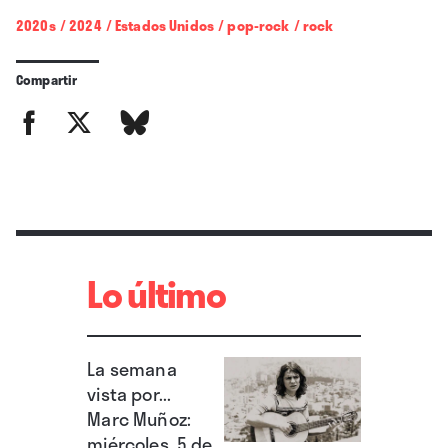
2020s
/
2024
/
Estados Unidos
/
pop-rock
/
rock
Compartir
Lo último
La semana
vista por...
Marc Muñoz:
miércoles, 5 de