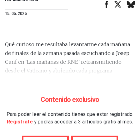
15. 05. 2025
Qué curioso me resultaba levantarme cada mañana
de finales de la semana pasada escuchando a Josep
Cuní en ‘Las mañanas de RNE’ retransmitiendo
desde el Vaticano y abriendo cada programa
anunciando que
“el mundo entero está pendiente de
una chimenea”
… Y yo pensando:
“No, Josep, cari, el
mundo no está pendiente de una chimenea. El mundo
Contenido exclusivo
está pendiente de las entradas del tour de Bad Bunny”
.
Para poder leer el contenido tienes que estar registrado.
Regístrate
y podrás acceder a 3 artículos gratis al mes.
Después se preguntan que por qué las nuevas
generaciones no escuchan las noticias… Pues yo te