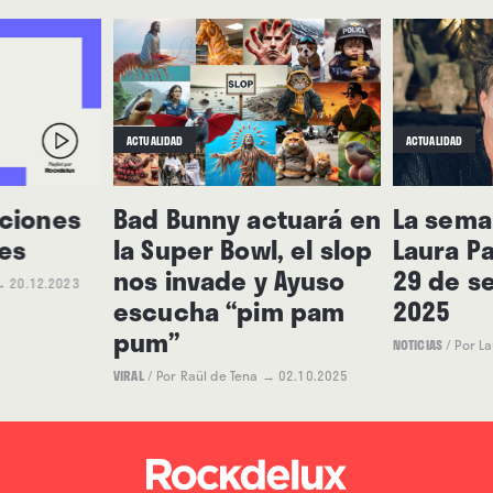
ACTUALIDAD
ACTUALIDAD
nciones
Bad Bunny actuará en
La seman
les
la Super Bowl, el slop
Laura Pa
nos invade y Ayuso
29 de s
→ 20.12.2023
escucha “pim pam
2025
pum”
NOTICIAS
/
Por L
VIRAL
/
Por Raül de Tena
→ 02.10.2025