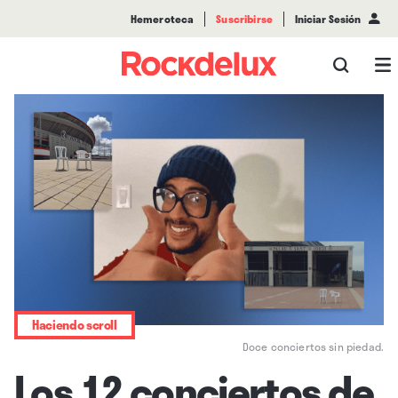
Hemeroteca
Suscribirse
Iniciar Sesión
Haciendo scroll
Doce conciertos sin piedad.
Los 12 conciertos de