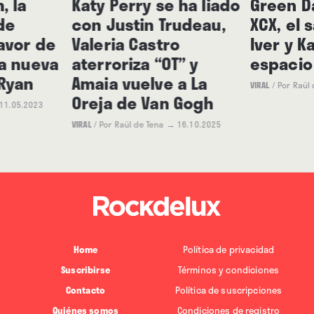
, la
Katy Perry se ha liado
Green Da
de
con Justin Trudeau,
XCX, el
avor de
Valeria Castro
Iver y K
la nueva
aterroriza “OT” y
espacio
Ryan
Amaia vuelve a La
VIRAL
/
Por Raül 
Oreja de Van Gogh
11.05.2023
VIRAL
/
Por Raül de Tena
→ 16.10.2025
Home
Política de privacidad
Suscribirse
Términos y condiciones
Contacto
Política de suscripciones
Quiénes somos
Condiciones de registro