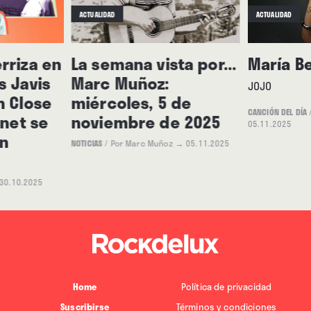
ACTUALIDAD
ACTUALIDAD
rriza en
La semana vista por...
María B
s Javis
Marc Muñoz:
JOJO
n Close
miércoles, 5 de
CANCIÓN DEL DÍA
rnet se
noviembre de 2025
05.11.2025
n
NOTICIAS
/
Por Marc Muñoz
→ 05.11.2025
30.10.2025
Home
Política de privacidad
Suscribirse
Términos y condiciones