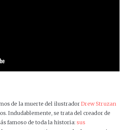
mos de la muerte del ilustrador
Drew Struzan
ños. Indudablemente, se trata del creador de
s famoso de toda la historia:
sus