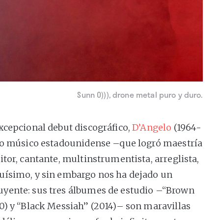
Sunn O))), drone metal puro y duro.
xcepcional debut discográfico,
D’Angelo
(1964-
rio músico estadounidense –que logró maestría
tor, cantante, multinstrumentista, arreglista,
uísimo, y sin embargo nos ha dejado un
yente: sus tres álbumes de estudio –“Brown
0) y “Black Messiah” (2014)– son maravillas