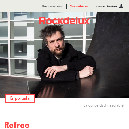
Hemeroteca
Suscribirse
Iniciar Sesión
En portada
La curiosidad insaciable.
Refree