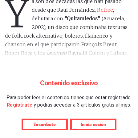
Y
a son dos décadas las que han pasado
desde que Raül Fernández,
Refree
,
debutara con
“Quitamiedos”
(Acuarela,
2002), un disco que combinaba texturas
de folk, rock alternativo, boleros, flamenco y
chanson en el que participaron Françoiz Breut,
Roger Roca y los
jazzmen
Raynald Colom y Llibert
Fortuny. Su forma de componer, arreglar y tocar la
guitarra, tan íntima, así como la sutil diferencia entre
personaje –Raül Refree– y grupo o proyecto –
Contenido exclusivo
Refree–, ayudaron a delinear un universo musical
delicado, minimalista y rupturista a partes iguales,
Para poder leer el contenido tienes que estar registrado.
donde todos los géneros empezaron a tener cabida.
Regístrate
y podrás acceder a 3 artículos gratis al mes.
Llegaron después, con mayor riqueza instrumental y
Suscríbete
Inicia sesión
con un punto de surrealismo onírico, trabajos como
“Nones”
(Acuarela, 2003; mejor disco nacional del