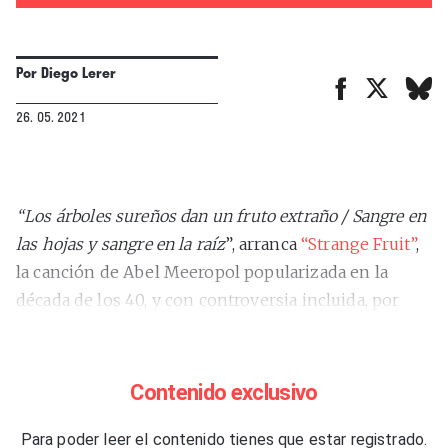
Por
Diego Lerer
26. 05. 2021
“
Los árboles sureños dan un fruto extraño / Sangre en
las hojas y sangre en la raíz
”, arranca
“Strange Fruit”
,
la canción de Abel Meeropol popularizada en la
década de los 40, y con controversia incluida, por
Billie Holiday. El tema comenzó como un poema
inspirado en los linchamientos de dos
afroamericanos que el autor había visto en una
Contenido exclusivo
fotografía de 1930.
“Cuerpos balanceándose en la
brisa”
Para poder leer el contenido tienes que estar registrado.
,
“los ojos saltones y la boca torcida”
,
“el