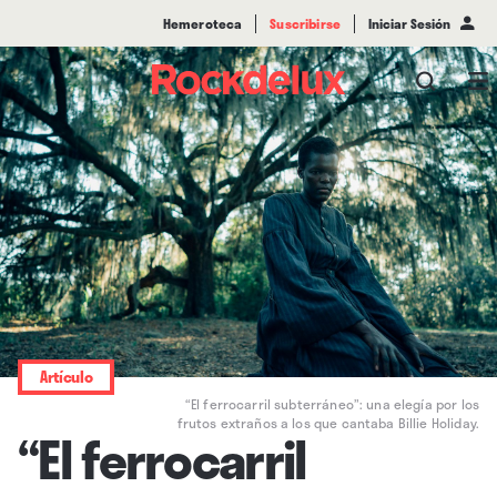
Hemeroteca
Suscribirse
Iniciar Sesión
Artículo
“El ferrocarril subterráneo”: una elegía por los
frutos extraños a los que cantaba Billie Holiday.
“El ferrocarril