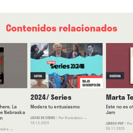
Contenidos relacionados
LISTAS
CULTURA
BAJO
SUSCRIPCIÓN
2024/ Series
Marta T
here. La
Modera tu entusiasmo
Este no es ot
 de Nebraska
Jam
en
LISTAS DE SERIES
/
Por Rockdelux
→
16.12.2024
LIBROS-POP
/
Por
05.11.2025
vedra
→