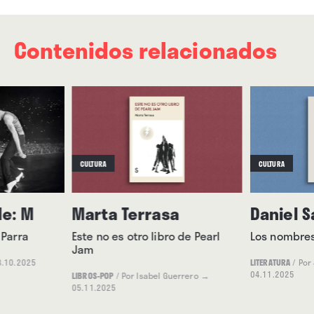
Contenidos relacionados
CULTURA
CULTURA
e: M
Marta Terrasa
Daniel S
 Parra
Este no es otro libro de Pearl
Los nombres
Jam
.10.2025
LITERATURA
/
Por
04.11.2025
LIBROS-POP
/
Por Isabel Guerrero
→
05.11.2025