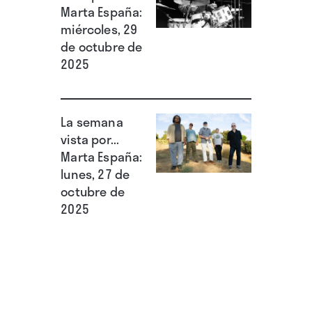
Marta España:
Estas influencias heterogéneas coadunan
miércoles, 29
exitosamente con referencias locales, tales
de octubre de
2025
como la dictadura o el contrabando de
posguerra, que aportan una pátina de
realismo a este improbable híbrido genérico.
La semana
vista por...
Marta España:
lunes, 27 de
octubre de
2025