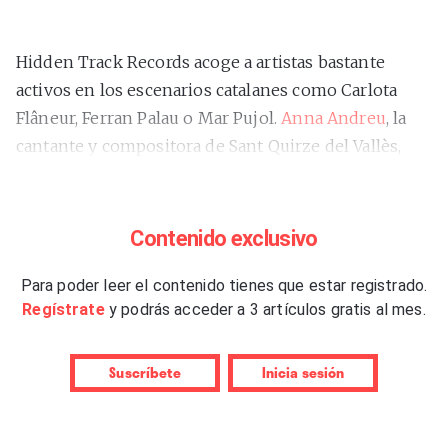
Hidden Track Records acoge a artistas bastante
activos en los escenarios catalanes como Carlota
Flâneur, Ferran Palau o Mar Pujol.
Anna Andreu
, la
cantante y compositora de Sant Quirze del Vallès,
también ha publicado para el elegante sello
barcelonés dos álbumes,
“El mals costums”
(2020) y
“La mida”
(2022;
entre los discos del año según
Contenido exclusivo
Rockdelux: puesto 13
), dedicados al
perfeccionamiento de una autoría que podría
Para poder leer el contenido tienes que estar registrado.
Regístrate
y podrás acceder a 3 artículos gratis al mes.
situarse en el centro del nuevo folk-pop-art en
catalán o en algún punto intermedio entre la
modernidad de Maria Arnal i Marcel Bagés, la
cançó
Suscríbete
Inicia sesión
mediterránea de Maria del Mar Bonet y el arcaísmo
de Tarta Relena. También podría considerarse 2023