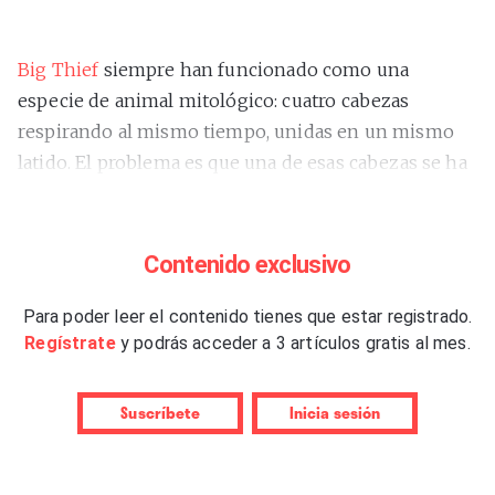
Big Thief
siempre han funcionado como una
especie de animal mitológico: cuatro cabezas
respirando al mismo tiempo, unidas en un mismo
latido. El problema es que una de esas cabezas se ha
ido. Max Oleartchik dejó la banda y, en vez de cerrar
filas, Adrianne Lenker, Buck Meek y James
Krivchenia decidieron abrir la puerta de golpe.
Contenido exclusivo
Resultado:
“Double Infinity”
, su sexta entrega de
estudio, un álbum grabado en Nueva York con un
Para poder leer el contenido tienes que estar registrado.
Regístrate
y podrás acceder a 3 artículos gratis al mes.
ejército de invitados. En los Power Station Studios se
metieron todos a la vez. Hasta trece personas en la
sala.
Suscríbete
Inicia sesión
El movimiento llega después de una etapa