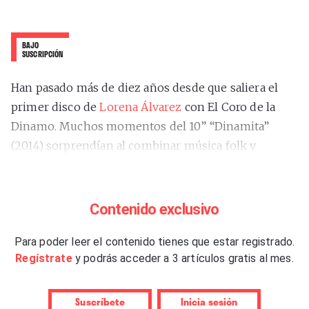
BAJO
SUSCRIPCIÓN
Han pasado más de diez años desde que saliera el
primer disco de
Lorena Álvarez
con El Coro de la
Dinamo. Muchos momentos del 10” “Dinamita”
(2014) sorprendían al combinar música folk y
modernidad, sonando entre el Nuevo Mester de
Juglaría y unos Echo & The Bunymenn
unplugged
.
De hecho, ya había impactado con
“La cinta”
(Sones,
Contenido exclusivo
2012), su debut en casete. Una década después de
aquel estreno, su penúltimo trabajo, de 2022, fue
Para poder leer el contenido tienes que estar registrado.
la
Regístrate
y podrás acceder a 3 artículos gratis al mes.
banda sonora de un videojuego,
“Alba. A Wildlife
Adventure”
. Desde entonces, ha tocado retreta,
iniciando un retiro espiritual
lynchiano
. Esto último
Suscríbete
Inicia sesión