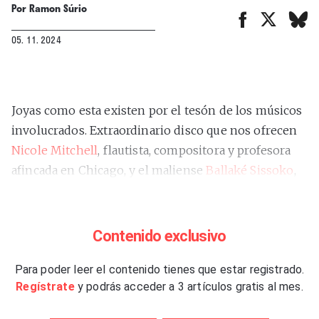
Por
Ramon Súrio
05. 11. 2024
Joyas como esta existen por el tesón de los músicos
involucrados. Extraordinario disco que nos ofrecen
Nicole Mitchell
, flautista, compositora y profesora
afincada en Chicago, y el maliense
Ballaké Sissoko
,
el actual príncipe de la kora, el más digno heredero
de Toumani Diabaté, que fue su maestro y amigo.
Ambos tienen unos currículos de auténtico lujo; del
Contenido exclusivo
de Sissoko
ya hablamos aquí
, y de Mitchell lo
haremos a continuación. Expresidenta de la
Para poder leer el contenido tienes que estar registrado.
Regístrate
y podrás acceder a 3 artículos gratis al mes.
prestigiosa asociación AACM (Association For The
Advancement Of Creative Musicians) de Chicago,