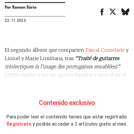
Por
Ramon Súrio
23. 11. 2023
El segundo álbum que comparten
Pascal Comelade
y
Lionel y Marie Limiñana, tras
“Traité de guitarres
triolectiques (a l’usage des portugaises ensablées)”
(2015), vuelve a ser un asunto familiar y amical en el
que combinan con gran imaginación elementos que
les son propios, como los característicos teclados de
juguete, la música repetitiva y los
riffs
de grueso
Contenido exclusivo
músculo rockero. Pascal y Lionel se encargan de la
composición y la producción de los doce temas,
Para poder leer el contenido tienes que estar registrado.
Regístrate
y podrás acceder a 3 artículos gratis al mes.
además de tocar casi todos los instrumentos –
pianos, órganos, violines, melódicas, guitarras, bajos,