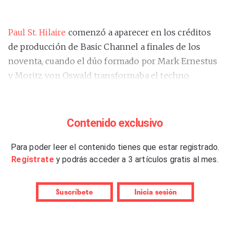
Paul St. Hilaire
comenzó a aparecer en los créditos
de producción de Basic Channel a finales de los
noventa, cuando el dúo formado por Mark Ernestus
y Moritz von Oswald transformaba el techno
berlinés con una visión que ralentizaba el pulso y
ampliaba el espacio. Nacido en Dominica pero
afincado en Berlín desde 1994, St. Hilaire aportó una
Contenido exclusivo
voz cálida, espiritual y melódicamente ambigua que
introdujo una nueva presencia vocal: dejó de ser
Para poder leer el contenido tienes que estar registrado.
Regístrate
y podrás acceder a 3 artículos gratis al mes.
narrador o solista para convertirse en textura. No era
toasting
, pero tampoco canto; su voz funcionaba
como un instrumento más, una vibración que
Suscríbete
Inicia sesión
respiraba entre los ecos, un hilo sonoro que parecía
surgir del propio espacio reverberante. Fue la voz de