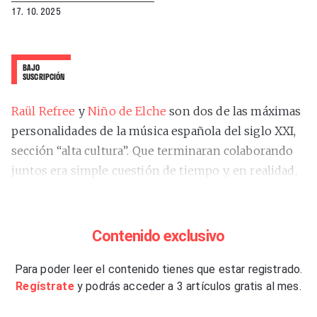
17. 10. 2025
BAJO
SUSCRIPCIÓN
Raül Refree
y
Niño de Elche
son dos de las máximas
personalidades de la música española del siglo XXI,
sección “alta cultura”. Que terminaran colaborando
juntos era simple cuestión de tiempo y, en realidad,
lo llevan haciendo desde hace varios años, desde
2017, concretamente, cuando comenzaron a trabajar
en la
“Antología del cante flamenco heterodoxo”
Contenido exclusivo
(2018). Ese no fue, sin embargo, el primer momento
de su encuentro, que se produjo en 2014, cuando
Para poder leer el contenido tienes que estar registrado.
Regístrate
y podrás acceder a 3 artículos gratis al mes.
coincidieron en el estudio de grabación con Rocío
Márquez, que los quiso incorporar, a cada uno por su