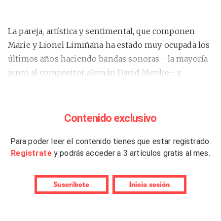
La pareja, artística y sentimental, que componen
Marie y Lionel Limiñana ha estado muy ocupada los
últimos años haciendo bandas sonoras –la mayoría
junto al compositor alemán David Menke– y
colaborando con otros artistas. Han editado el álbum
“De película”
(2021), junto a Laurent Garnier,
“Boom
Boom”
(2023), en comandita con su íntimo amigo
Contenido exclusivo
Pascal Comelade –con quien ya habían compartido
“Traité de guitarres triolectiques (a l’usage des
Para poder leer el contenido tienes que estar registrado.
Regístrate
y podrás acceder a 3 artículos gratis al mes.
portugaises ensablées)”
(2015)–, o se han hecho
cargo de
“Pick Up”
(2024), el último trabajo de la
venerable Brigitte Fontaine. Con tanto ajetreo, desde
Suscríbete
Inicia sesión
su quinto álbum,
“Shadow People”
(2018), no habían
publicado nada a su nombre. Aunque también