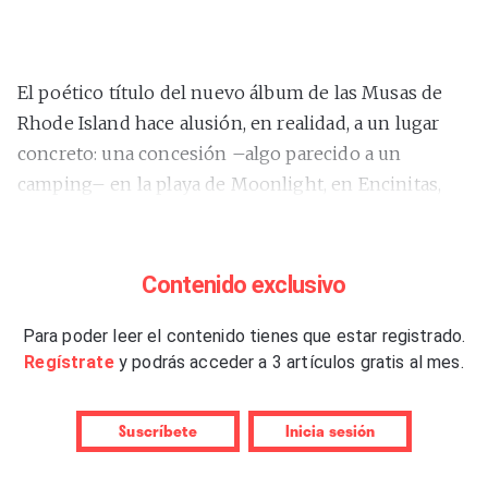
El poético título del nuevo álbum de las Musas de
Rhode Island hace alusión, en realidad, a un lugar
concreto: una concesión –algo parecido a un
camping– en la playa de Moonlight, en Encinitas,
unos pocos kilómetros al norte de San Diego,
California. Allí pasó un tiempo con su hijo en una
caravana, en un período sin casa propia, con otras
Contenido exclusivo
personas en la misma situación. En ese ambiente de
fogatas nocturnas y compartir experiencias
Para poder leer el contenido tienes que estar registrado.
Regístrate
y podrás acceder a 3 artículos gratis al mes.
compuso Kristin Hersh estas canciones. Artista de
sensaciones y ferviente creyente en la inspiración –
el nombre del grupo quizá no sea tan de broma–, se
Suscríbete
Inicia sesión
llevó los temas a su estudio favorito en Rhode