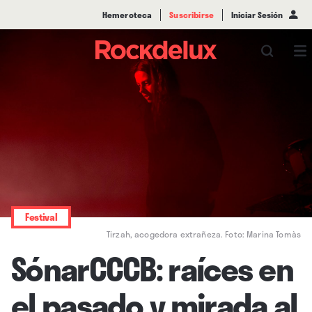
Hemeroteca
Suscribirse
Iniciar Sesión
Festival
Tirzah, acogedora extrañeza. Foto: Marina Tomàs
SónarCCCB: raíces en
el pasado y mirada al