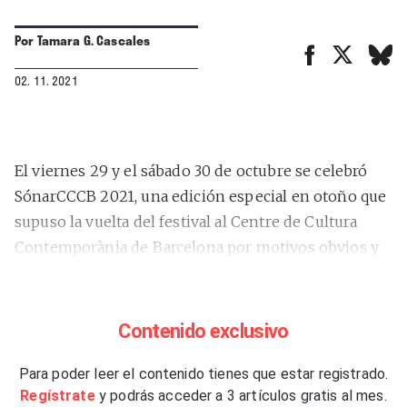
Por
Tamara G. Cascales
02. 11. 2021
El viernes 29 y el sábado 30 de octubre se celebró
SónarCCCB 2021, una edición especial en otoño que
supuso la vuelta del festival al Centre de Cultura
Contemporània de Barcelona por motivos obvios y
pandémicos. Durante los dos días, que fueron
precedidos por el AI And Music S+T+ARTS Festival,
las actuaciones fueron retransmitidas
Contenido exclusivo
simultáneamente por
streaming
.
Para poder leer el contenido tienes que estar registrado.
El mediodía del viernes estuvo ocupado por el
Regístrate
y podrás acceder a 3 artículos gratis al mes.