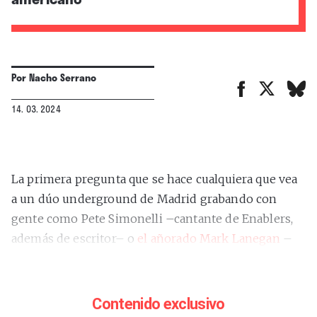
Por
Nacho Serrano
14. 03. 2024
La primera pregunta que se hace cualquiera que vea
a un dúo underground de Madrid grabando con
gente como Pete Simonelli –cantante de Enablers,
además de escritor– o
el añorado Mark Lanegan
–
sobran las presentaciones– es cómo coño lo han
conseguido. Pero tiene fácil explicación. El baterista
Jorge Fuertes
es un currante de esta industria en
Contenido exclusivo