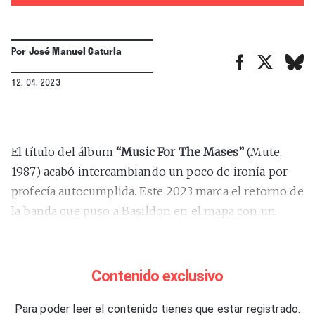
Por
José Manuel Caturla
12. 04. 2023
El título del álbum
“Music For The Mases”
(Mute,
1987) acabó intercambiando un poco de ironía por
profecía autocumplida. Este 2023 marca el retorno de
la banda que puso a Basildon en el mapa con un
espectacular nuevo álbum,
“Memento Mori”
(Columbia-Sony, 2023), y su consecuente gira, quizá
la última. Con ambos proyectos debutarán en el
Contenido exclusivo
festival Primavera Sound como cabezas de cartel el
próximo mes de junio en Barcelona (2) y Madrid (9).
Para poder leer el contenido tienes que estar registrado.