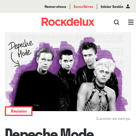
Hemeroteca
Suscribirse
Iniciar Sesión
Revisión
Cuestión de tiempo.
Depeche Mode,