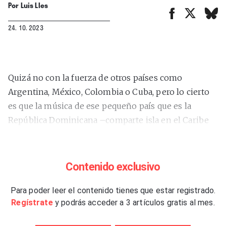
Por
Luis Lles
24. 10. 2023
Quizá no con la fuerza de otros países como
Argentina, México, Colombia o Cuba, pero lo cierto
es que la música de ese pequeño país que es la
República Dominicana –comparte isla en el Caribe
con Haití y su extensión es la décima parte de la de
España– ha dado al mundo valiosas aportaciones
que, en el pasado, han sido fundamentalmente
Contenido exclusivo
masculinas gracias al peso de figuras como Wilfrido
Vargas o el ya fallecido Johnny Ventura en el terreno
Para poder leer el contenido tienes que estar registrado.
Regístrate
y podrás acceder a 3 artículos gratis al mes.
del merengue, y como Juan Luis Guerra y Romeo
Santos –neoyorquino de raíces dominicanas– en el