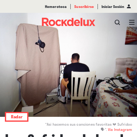
Hemeroteca
Suscribirse
Iniciar Sesión
Radar
“Asi hacemos sus canciones favoritas 💔 Sufridoo
🗣”.
Vía Instagram