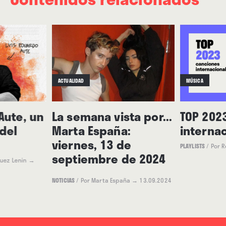
ACTUALIDAD
MÚSICA
Aute, un
La semana vista por...
TOP 202
del
Marta España:
interna
viernes, 13 de
PLAYLISTS
/
Por 
septiembre de 2024
uez Lenin
→
NOTICIAS
/
Por Marta España
→ 13.09.2024