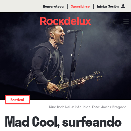
Hemeroteca
Suscribirse
Iniciar Sesión
Festival
Nine Inch Nails: infalibles. Foto: Javier Bragado
Mad Cool, surfeando