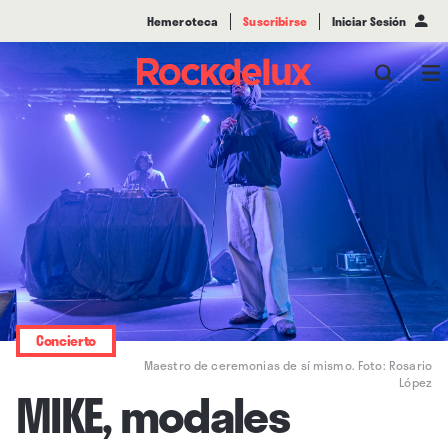
Hemeroteca
Suscribirse
Iniciar Sesión
Concierto
Maestro de ceremonias de sí mismo. Foto: Rosario
López
MIKE, modales