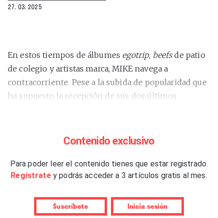
27. 03. 2025
En estos tiempos de álbumes
egotrip
,
beefs
de patio
de colegio y artistas marca, MIKE navega a
contracorriente. Pese a la subida de popularidad que
ha supuesto la recepción de sus dos últimos
álbumes por cuenta propia –a
“Showbiz!”
(2025) le
precedió
“Burning Desire”
(2023)–, el rapero
afincado en Nueva York mantiene su sujeción al
Contenido exclusivo
plano terrenal. Lo demostró ayer en un bolo de poco
más de una hora en La Nau de Barcelona. Y en esta
Para poder leer el contenido tienes que estar registrado.
Regístrate
y podrás acceder a 3 artículos gratis al mes.
era de narcisismo por doquier, se agradecen los
gestos que tuvo con su público, así como la actitud
expresada por el de Nueva Jersey durante varios
Suscríbete
Inicia sesión