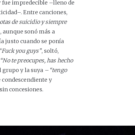
ow fue impredecible –lleno de
icidad–. Entre canciones,
otas de suicidio y siempre
jo, aunque sonó más a
a justo cuando se ponía
“Fuck you guys”
, soltó,
“No te preocupes, has hecho
l grupo y la suya –
“tengo
e condescendiente y
 sin concesiones.