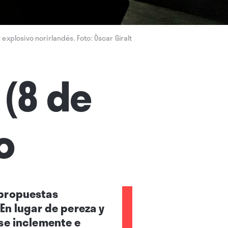
 explosivo norirlandés. Foto: Òscar Giralt
 (8 de
o
 propuestas
En lugar de pereza y
ise inclemente e