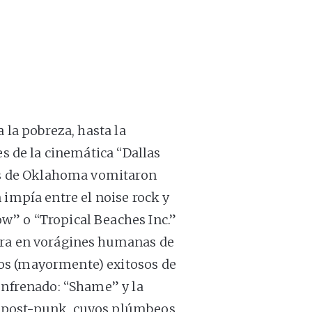
a la pobreza, hasta la
s de la cinemática “Dallas
los de Oklahoma vomitaron
 impía entre el noise rock y
w” o “Tropical Beaches Inc.”
ara en vorágines humanas de
os (mayormente) exitosos de
nfrenado: “Shame” y la
s post-punk, cuyos plúmbeos